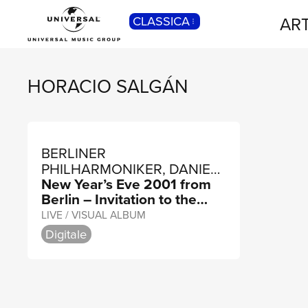
ART
CLASSICA
POP
Pop, Rock, Hip Hop, Rap, Trap, R’n’b,
Cantautori, Dance...
HORACIO SALGÁN
BERLINER
PHILHARMONIKER, DANIEL
New Year’s Eve 2001 from
BARENBOIM
Berlin – Invitation to the
Dance
LIVE / VISUAL ALBUM
Digitale