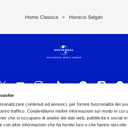
Home Classica
>
Horacio Salgán
 cookie
rsonalizzare contenuti ed annunci, per fornire funzionalità dei soc
 ITALIA s.r.l. (Società con unico socio) | Via Nervesa, 2
stro traffico. Condividiamo inoltre informazioni sul modo in cui ut
30154 Iscritta al REA di Milano con il numero 966135 in 
tner che si occupano di analisi dei dati web, pubblicità e social m
Capitale sociale Euro 2.000.000 interamente versato.
e con altre informazioni che ha fornito loro o che hanno raccolto
st practices in tema di corporate compliance ed al fine di mig