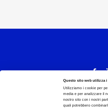
Questo sito web utilizza i
Utilizziamo i cookie per pe
UNIVERSAL MUSIC
media e per analizzare il no
P.IVA IT038027
nostro sito con i nostri par
quali potrebbero combinarl
Universal Music Italia, nel rispetto delle be