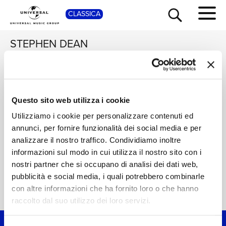
CLASSICA
SHOP
STEPHEN DEAN
THE CANONESSES
Serene Spirits -
OF THE HOLY
Divine Harmonies for
SEPULCHRE AT THE
Mind and Soul
Eternal Light
2 CD'S
Questo sito web utilizza i cookie
TOUR
NEWS
PRIORY OF THE
Digitale
Digitale
RESURRECTION,
Utilizziamo i cookie per personalizzare contenuti ed
NEW HALL
annunci, per fornire funzionalità dei social media e per
RICERCA
CHI SIAMO
analizzare il nostro traffico. Condividiamo inoltre
informazioni sul modo in cui utilizza il nostro sito con i
nostri partner che si occupano di analisi dei dati web,
CONTATTI
pubblicità e social media, i quali potrebbero combinarle
con altre informazioni che ha fornito loro o che hanno
Home Classica
>
Stephen Dean
NEWSLETTER
raccolto dal suo utilizzo dei loro servizi.