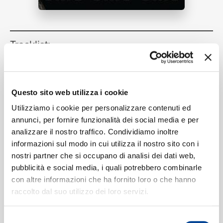
RICERCA
Tracklist:
A Lamenting Song
1
01:50
Max Richter
CHI SIAMO
Questo sito web utilizza i cookie
Utilizziamo i cookie per personalizzare contenuti ed
annunci, per fornire funzionalità dei social media e per
Formati disponibili:
analizzare il nostro traffico. Condividiamo inoltre
informazioni sul modo in cui utilizza il nostro sito con i
CONTATTI
nostri partner che si occupano di analisi dei dati web,
Digitale
eSingle Audio/Single Track
pubblicità e social media, i quali potrebbero combinarle
con altre informazioni che ha fornito loro o che hanno
Instant Grat / Music From The Original TV Series
Data di pubblicazione:
08.09.2017
raccolto dal suo utilizzo dei loro servizi.
UPC:
00028947984160
NEWSLETTER
Selezione