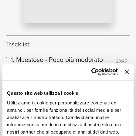
NEWS
RICERCA
Tracklist:
1. Maestoso - Poco più moderato
1
20:45
Maurizio Pollini, Wiener Philharmoniker, Karl Böhm
2. Adagio
2
13:23
CHI SIAMO
Maurizio Pollini, Wiener Philharmoniker, Karl Böhm
Questo sito web utilizza i cookie
3. Rondo (Allegro non troppo)
3
11:50
Maurizio Pollini, Wiener Philharmoniker, Karl Böhm
Utilizziamo i cookie per personalizzare contenuti ed
annunci, per fornire funzionalità dei social media e per
1. Allegro non troppo
4
17:08
analizzare il nostro traffico. Condividiamo inoltre
CONTATTI
Maurizio Pollini, Wiener Philharmoniker, Claudio Abbado
informazioni sul modo in cui utilizza il nostro sito con i
2. Allegro appassionato
5
nostri partner che si occupano di analisi dei dati web,
08:48