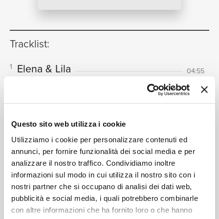
NEWS
Tracklist:
RICERCA
Elena & Lila
1
04:55
Max Richter
CHI SIAMO
Questo sito web utilizza i cookie
Formati disponibili:
Utilizziamo i cookie per personalizzare contenuti ed
annunci, per fornire funzionalità dei social media e per
Digitale
eSingle Audio/Single Track HD
analizzare il nostro traffico. Condividiamo inoltre
CONTATTI
informazioni sul modo in cui utilizza il nostro sito con i
From “My Brilliant Friend” TV Series Soundtrack
nostri partner che si occupano di analisi dei dati web,
Data di pubblicazione:
30.11.2018
UPC:
00028948366163
pubblicità e social media, i quali potrebbero combinarle
con altre informazioni che ha fornito loro o che hanno