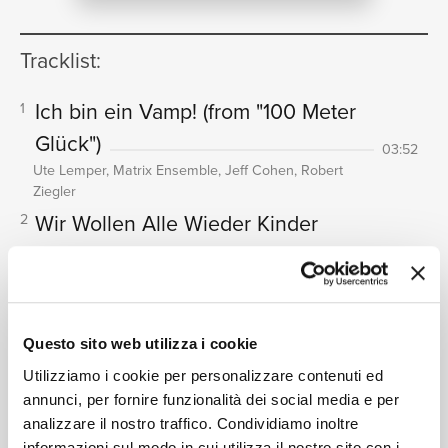
NEWS
Tracklist:
Ich bin ein Vamp! (from "100 Meter
1
Glück")
03:52
RICERCA
Ute Lemper, Matrix Ensemble, Jeff Cohen, Robert
Ziegler
Wir Wollen Alle Wieder Kinder
2
Sein!!
03:48
Ute Lemper, Matrix Ensemble, Jeff Cohen, Robert
CHI SIAMO
Ziegler
An den kleinen Radioapparat
3
01:04
Questo sito web utilizza i cookie
Matthias Goerne, Eric Schneider
Utilizziamo i cookie per personalizzare contenuti ed
Der Kirschdieb
4
01:10
annunci, per fornire funzionalità dei social media e per
Matthias Goerne, Eric Schneider
analizzare il nostro traffico. Condividiamo inoltre
informazioni sul modo in cui utilizza il nostro sito con i