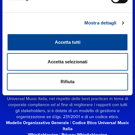
Mostra dettagli
Accetta tutti
Accetta selezionati
UNIVERSAL MUSIC ITALIA s.r.l. (Società con unico socio) | Via
Nervesa, 21 - 20139 Milano
P.IVA IT03802730154 Iscritta al REA di Milano con il numero
Rifiuta
966135 in data 29/06/1977
Capitale sociale Euro 2.000.000
interamente versato.
Universal Music Italia, nel rispetto delle best practices in tema di
corporate compliance ed al fine di migliorare i rapporti con tutti
gli stakeholders,
si è dotata di un modello di gestione e
organizzazione ex d.lgs. 231/2001 e di un codice etico.
Modello Organizzativo Generale
|
Codice Etico Universal Music
Italia
Whistleblowing
|
Privacy Whistleblowing