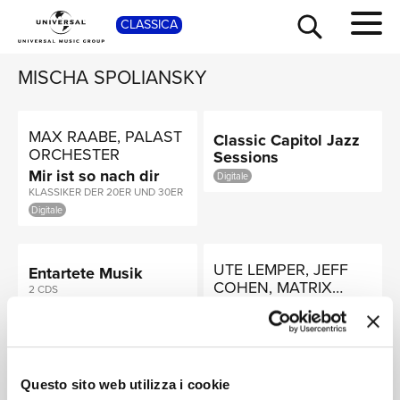
CLASSICA
SHOP
MISCHA SPOLIANSKY
MAX RAABE, PALAST
Classic Capitol Jazz
ORCHESTER
Sessions
Mir ist so nach dir
Digitale
KLASSIKER DER 20ER UND 30ER
Digitale
TOUR
NEWS
UTE LEMPER, JEFF
Entartete Musik
COHEN, MATRIX
2 CDS
ENSEMBLE
Ute Lemper - Berlin
Digitale
Cabaret Songs
RICERCA
CD 27 OF 50
Digitale
Questo sito web utilizza i cookie