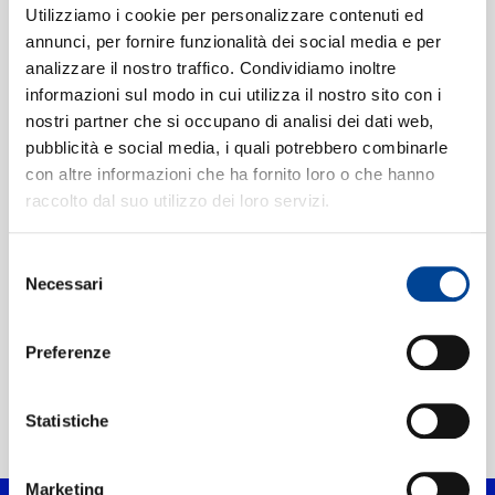
CHI SIAMO
Utilizziamo i cookie per personalizzare contenuti ed
FRITZ WUNDERLICH
FRITZ WUNDERLICH
annunci, per fornire funzionalità dei social media e per
Ob blond, ob braun
The Magic of Fritz
ich liebe alle Frau'n
Wunderlich
analizzare il nostro traffico. Condividiamo inoltre
informazioni sul modo in cui utilizza il nostro sito con i
Digitale
Digitale
CONTATTI
nostri partner che si occupano di analisi dei dati web,
pubblicità e social media, i quali potrebbero combinarle
UTE LEMPER, JEFF
FRITZ WUNDERLICH
con altre informazioni che ha fornito loro o che hanno
COHEN, MATRIX
Fritz Wunderlich
raccolto dal suo utilizzo dei loro servizi.
ENSEMBLE
sings
Berlin Cabaret Songs
NEWSLETTER
5 CDS
Digitale
Digitale
Selezione
Necessari
del
consenso
Preferenze
Statistiche
Home Classica
>
Mischa Spoliansky
Marketing