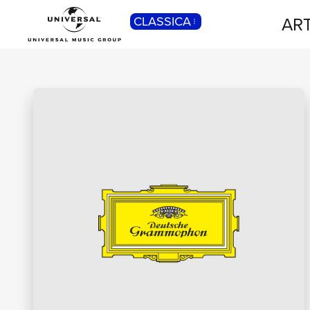
ART
CLASSICA
POP
Pop, Rock, Hip Hop, Rap, Trap, R’n’b,
Cantautori, Dance...