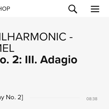
NEWSLETTER
HOP
TOUR
NEWS
ILHARMONIC
-
MEL
 2: III. Adagio
y No. 2]
08:38