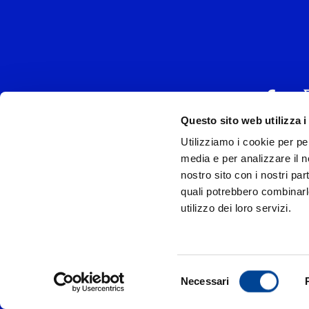
Questo sito web utilizza i
Utilizziamo i cookie per pe
UNIVERSAL MUSIC
media e per analizzare il no
P.IVA IT038027
nostro sito con i nostri par
quali potrebbero combinarl
Universal Music Italia, nel rispetto delle be
utilizzo dei loro servizi.
si è dotata di un 
Model
Privac
Selezione
Necessari
© Copyr
del
consenso