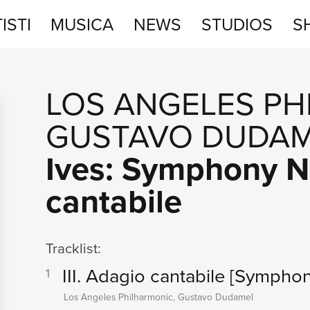
ISTI
MUSICA
NEWS
STUDIOS
S
STUDIOS
LOS ANGELES PH
SHOP
GUSTAVO DUDA
Ives: Symphony No.
cantabile
Tracklist:
III. Adagio cantabile
[Symphon
1
Los Angeles Philharmonic, Gustavo Dudamel