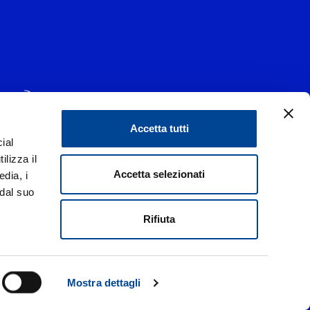
Accetta tutti
ial
1 - 20139 Milano
ilizza il
data 29/06/1977
|
Accetta selezionati
edia, i
 dal suo
liorare i rapporti con tutti gli stakeholders,
di un codice etico.
Rifiuta
Italia
 Privacy
Mostra dettagli
d.
Credits