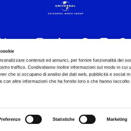
 cookie
rsonalizzare contenuti ed annunci, per fornire funzionalità dei soc
 ITALIA s.r.l. (Società con unico socio) | Via Nervesa, 2
stro traffico. Condividiamo inoltre informazioni sul modo in cui ut
30154 Iscritta al REA di Milano con il numero 966135 in 
tner che si occupano di analisi dei dati web, pubblicità e social m
Capitale sociale Euro 2.000.000 interamente versato.
e con altre informazioni che ha fornito loro o che hanno raccolto
st practices in tema di corporate compliance ed al fine di mig
modello di gestione e organizzazione ex d.lgs. 231/2001 e 
lo Organizzativo Generale
|
Codice Etico Universal Music 
Whistleblowing
|
Privacy Whistleblowing
y e Cookie Policy
|
Riserva diritti
|
Diritti dell’utente sulla
Preferenze
Statistiche
Marketing
ight 2026 Universal Music Group N.V.
All rights reserve