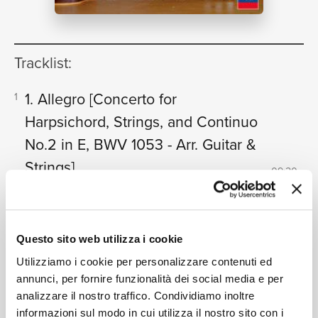
NEWS
Tracklist:
1. Allegro
[Concerto for
1
RICERCA
Harpsichord, Strings, and Continuo
No.2 in E, BWV 1053 - Arr. Guitar &
Strings]
09:20
Kaori Muraji, Bachorchester, Leipzig, Christian Funke
CHI SIAMO
2. Siciliano
[Concerto for
2
Harpsichord, Strings, and Continuo
Questo sito web utilizza i cookie
No.2 in E, BWV 1053 - Arr. Guitar &
Utilizziamo i cookie per personalizzare contenuti ed
Strings]
annunci, per fornire funzionalità dei social media e per
05:47
Kaori Muraji, Bachorchester, Leipzig, Christian Funke
analizzare il nostro traffico. Condividiamo inoltre
informazioni sul modo in cui utilizza il nostro sito con i
3