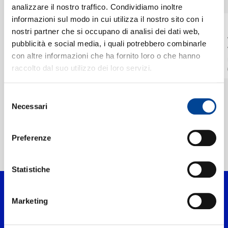
CHI SIAMO
analizzare il nostro traffico. Condividiamo inoltre
informazioni sul modo in cui utilizza il nostro sito con i
KAORI MURAJI
KAORI MURAJI
nostri partner che si occupano di analisi dei dati web,
CONTATTI
Kakariko Village (Arr.
Priscilla's Song (The
pubblicità e social media, i quali potrebbero combinarle
Koseki for Guitar)
Wolven Storm) [Arr.
con altre informazioni che ha fornito loro o che hanno
Morgan & Pochin for
IG 4 / FROM "THE LEGEND OF ZELDA" / DOLBY ATMOS
IG 3 / FROM "THE WITCHER 3" / DOLBY ATMOS
Guitar]
raccolto dal suo utilizzo dei loro servizi.
Digitale
Digitale
NEWSLETTER
Selezione
Necessari
del
consenso
Preferenze
Home Classica
>
Artisti
>
Kaori Muraji
Statistiche
Marketing