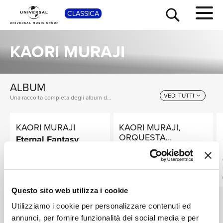
CLASSICA
SHOP
KAORI MURAJI
ALBUM
VEDI TUTTI
Una raccolta completa degli album di Kaori Muraji, dalle prime produzioni ai successi più recenti.
KAORI MURAJI
KAORI MURAJI,
TOUR
NEWS
ORQUESTA
Eternal Fantasy
SINFÓNICA DE
Rodrigo: Concierto
APPLE EXCLUSIVE / DOLBY ATMOS
GALICIA, VICTOR
de Aranjuez, etc.
Digitale
PABLO PÉREZ
BONUS / DOLBY ATMOS
RICERCA
Digitale
Questo sito web utilizza i cookie
Utilizziamo i cookie per personalizzare contenuti ed
SINGOLI
annunci, per fornire funzionalità dei social media e per
VEDI TUTTI
I singoli più rappresentativi di Kaori Muraji, tra successi storici e nuove uscite.