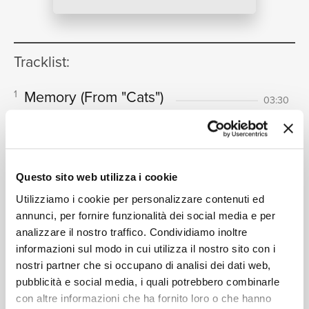
NEWS
Tracklist:
RICERCA
Memory
(From "Cats")
1
03:30
Kaori Muraji
CHI SIAMO
Questo sito web utilizza i cookie
Formati disponibili:
Utilizziamo i cookie per personalizzare contenuti ed
annunci, per fornire funzionalità dei social media e per
analizzare il nostro traffico. Condividiamo inoltre
Digitale
eSingle Audio/Single Track HD
CONTATTI
informazioni sul modo in cui utilizza il nostro sito con i
From "Cats" / HD
nostri partner che si occupano di analisi dei dati web,
Data di pubblicazione:
12.11.2021
pubblicità e social media, i quali potrebbero combinarle
UPC:
00028948527267
con altre informazioni che ha fornito loro o che hanno