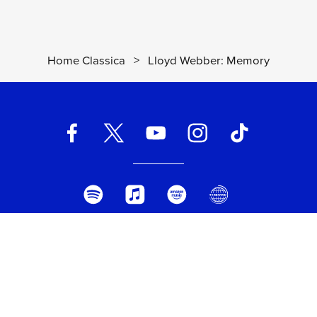
Home Classica
>
Lloyd Webber: Memory
UNIVERSAL MUSIC ITALIA s.r.l. (Società con unico socio) | Via
Nervesa, 21 - 20139 Milano
P.IVA IT03802730154 Iscritta al REA di Milano con il numero
966135 in data 29/06/1977
Capitale sociale Euro 2.000.000
interamente versato.