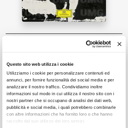
NEWS
RICERCA
Tracklist:
Ellis Island
1
03:02
CHI SIAMO
Katia Labèque, Marielle Labèque, Bryce Dessner, David
Questo sito web utilizza i cookie
Chalmin
Utilizziamo i cookie per personalizzare contenuti ed
annunci, per fornire funzionalità dei social media e per
analizzare il nostro traffico. Condividiamo inoltre
CONTATTI
informazioni sul modo in cui utilizza il nostro sito con i
Formati disponibili:
nostri partner che si occupano di analisi dei dati web,
pubblicità e social media, i quali potrebbero combinarle
con altre informazioni che ha fornito loro o che hanno
Digitale
eSingle Audio/Single Track HD
raccolto dal suo utilizzo dei loro servizi.
HD