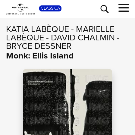
SHOP
CLASSICA
KATIA LABÈQUE
-
MARIELLE
LABÈQUE
-
DAVID CHALMIN
-
BRYCE DESSNER
Monk: Ellis Island
TOUR