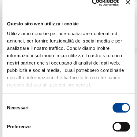
KATIA LABÈQUE,
KATIA LABÈQUE,
MARIELLE LABÈQUE,
MARIELLE LABÈQUE,
CHI SIAMO
DAVID CHALMIN
DAVID CHALMIN
Stevens: Reflexion
Dessner: Nocturne
Questo sito web utilizza i cookie
IG2
IG1
Utilizziamo i cookie per personalizzare contenuti ed
Digitale
Digitale
annunci, per fornire funzionalità dei social media e per
analizzare il nostro traffico. Condividiamo inoltre
CONTATTI
informazioni sul modo in cui utilizza il nostro sito con i
nostri partner che si occupano di analisi dei dati web,
pubblicità e social media, i quali potrebbero combinarle
ULTIME NEWS
con altre informazioni che ha fornito loro o che hanno
NEWSLETTER
raccolto dal suo utilizzo dei loro servizi.
24.02.2022
CYRANO: ESCE
Selezione
DOMANI LA COLONNA
Necessari
del
SONORA DEL FILM
consenso
MUSICALE FIRMATA
Il 3 marzo uscirà Cyrano, il
DA BRYCE E AARON
nuovo film di Joe Wright,
Preferenze
DESSNER DEI THE
un dramma musicale che
NATIONAL
ricrea la storia senza