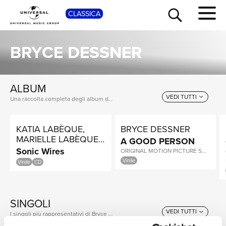
CLASSICA
SHOP
BRYCE DESSNER
ALBUM
VEDI TUTTI
Una raccolta completa degli album di Bryce Dessner, dalle prime produzioni ai successi più recenti.
KATIA LABÈQUE,
BRYCE DESSNER
MARIELLE LABÈQUE,
A GOOD PERSON
DAVID CHALMIN
Sonic Wires
ORIGINAL MOTION PICTURE SOUNDTRACK / 1LP
TOUR
NEWS
Vinile
Vinile
CD
SINGOLI
RICERCA
VEDI TUTTI
I singoli più rappresentativi di Bryce Dessner, tra successi storici e nuove uscite.