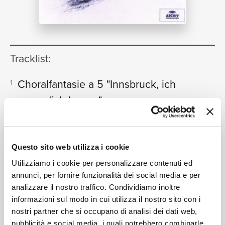
NEWS
Tracklist:
RICERCA
Choralfantasie a 5 "Innsbruck, ich
1
muss dich lassen"
02:22
Musica Antiqua Köln, Reinhard Goebel
Fantasia a 5
2
CHI SIAMO
02:10
Musica Antiqua Köln, Reinhard Goebel
Questo sito web utilizza i cookie
Fantasia a 7 violes in C
3
05:18
Utilizziamo i cookie per personalizzare contenuti ed
Musica Antiqua Köln, Reinhard Goebel
annunci, per fornire funzionalità dei social media e per
Sonata a 5
4
analizzare il nostro traffico. Condividiamo inoltre
CONTATTI
04:09
informazioni sul modo in cui utilizza il nostro sito con i
Reinhard Goebel, Musica Antiqua Köln, Christian Rieger
nostri partner che si occupano di analisi dei dati web,
Sinfonia in D minor
5
05:55
pubblicità e social media, i quali potrebbero combinarle