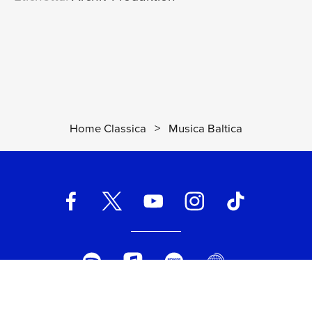
Musica Antiqua Köln, Reinhard Goebel, Christian Rieger
3. Finale
[Sonata "Der Polnische
17
Pracher"]
02:32
Musica Antiqua Köln, Reinhard Goebel, Christian Rieger
4. Aria
[Sonata "Der Polnische
18
Pracher"]
03:23
Home Classica
>
Musica Baltica
Musica Antiqua Köln, Reinhard Goebel, Christian Rieger
Sonata di Battaglia in C (from "Die
19
beständige Argenia")
11:27
Musica Antiqua Köln, Reinhard Goebel, Christian Rieger