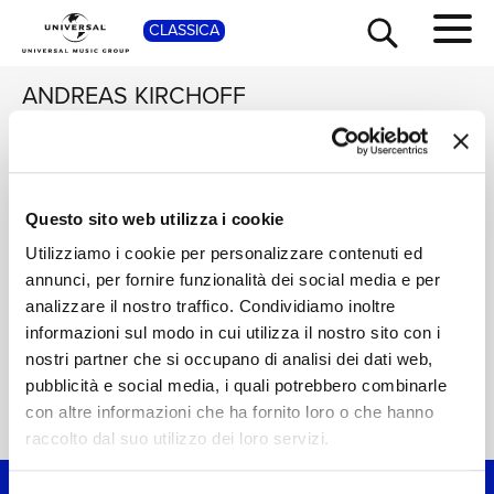
CLASSICA
SHOP
ANDREAS KIRCHOFF
MUSICA ANTIQUA
KÖLN, REINHARD
GOEBEL
Musica Baltica
Questo sito web utilizza i cookie
TOUR
NEWS
Digitale
Utilizziamo i cookie per personalizzare contenuti ed
annunci, per fornire funzionalità dei social media e per
RICERCA
CHI SIAMO
analizzare il nostro traffico. Condividiamo inoltre
informazioni sul modo in cui utilizza il nostro sito con i
nostri partner che si occupano di analisi dei dati web,
CONTATTI
pubblicità e social media, i quali potrebbero combinarle
con altre informazioni che ha fornito loro o che hanno
Home Classica
>
Andreas Kirchoff
NEWSLETTER
raccolto dal suo utilizzo dei loro servizi.