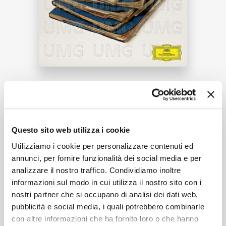
NEWS
RICERCA
Tracklist:
CHI SIAMO
On The Nature Of Daylight
1
Questo sito web utilizza i cookie
(Entropy)
06:53
Utilizziamo i cookie per personalizzare contenuti ed
Max Richter, Louisa Fuller, Natalia Bonner, John
annunci, per fornire funzionalità dei social media e per
Metcalfe, Chris Worsley, Ian Burdge
analizzare il nostro traffico. Condividiamo inoltre
CONTATTI
informazioni sul modo in cui utilizza il nostro sito con i
nostri partner che si occupano di analisi dei dati web,
pubblicità e social media, i quali potrebbero combinarle
Formati disponibili:
con altre informazioni che ha fornito loro o che hanno