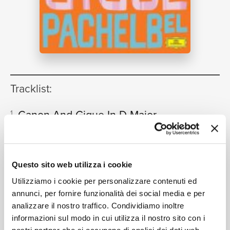
NEWS
RICERCA
Tracklist:
Canon And Gigue In D Major
1
08:00
Eduard Kaufmann, Lucerne Festival Strings, Rudolf
Baumgartner
CHI SIAMO
1. Allemande
[Suite For Lute In F
2
Questo sito web utilizza i cookie
Sharp Minor - Arr. For Guitar By
Utilizziamo i cookie per personalizzare contenuti ed
Göran Söllscher]
02:55
annunci, per fornire funzionalità dei social media e per
Göran Söllscher
CONTATTI
analizzare il nostro traffico. Condividiamo inoltre
2. Courante
[Suite For Lute In F
3
informazioni sul modo in cui utilizza il nostro sito con i