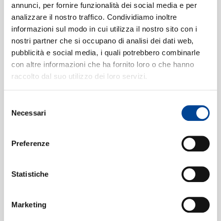
annunci, per fornire funzionalità dei social media e per
O di Cromwell guerrieri
[I puritani,
2
analizzare il nostro traffico. Condividiamo inoltre
Act I]
(Live in Rome / 1969)
informazioni sul modo in cui utilizza il nostro sito con i
06:31
nostri partner che si occupano di analisi dei dati web,
CONTATTI
Mino Venturini, Mirella Freni, Luciano Pavarotti, Sesto
pubblicità e social media, i quali potrebbero combinarle
Bruscantini, Bonaldo Giaiotti, RAI Chorus Rome, RAI
con altre informazioni che ha fornito loro o che hanno
Symphony Orchestra Rome, Riccardo Muti
raccolto dal suo utilizzo dei loro servizi.
Or dove fuggo mai?
[I puritani, Act
3
I]
(Live in Rome / 1969)
03:25
Selezione
Giampaolo Corradi, RAI Symphony Orchestra Rome,
NEWSLETT
Necessari
del
Riccardo Muti
consenso
Ah! per sempre io ti perdei
[I
4
Preferenze
puritani, Act I]
(Live in Rome /
1969)
05:42
Statistiche
Sesto Bruscantini, Mino Venturini, RAI Symphony
Orchestra Rome, Riccardo Muti
O amato zio, o mio secondo padre!
5
Marketing