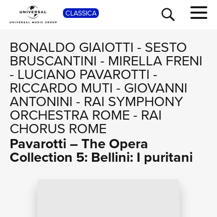
SHO
CLASSICA
BONALDO GIAIOTTI
-
SESTO
BRUSCANTINI
-
MIRELLA FRENI
-
LUCIANO PAVAROTTI
-
RICCARDO MUTI
-
GIOVANNI
ANTONINI
-
RAI SYMPHONY
ORCHESTRA ROME
-
RAI
CHORUS ROME
Pavarotti – The Opera
TOUR
Collection 5: Bellini: I puritani