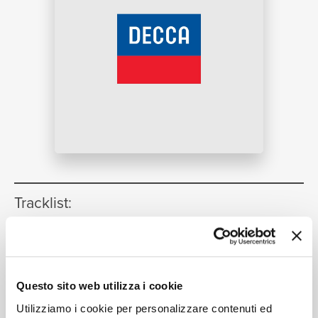
NEWS
RICERCA
CHI
Tracklist:
All'erta! All'erta! L'alba appari
[I
1
puritani, Act I]
(Live in Rome /
SIAMO
1969)
Questo sito web utilizza i cookie
08:50
Mino Venturini, RAI Chorus Rome, RAI Symphony
Utilizziamo i cookie per personalizzare contenuti ed
Orchestra Rome, Riccardo Muti