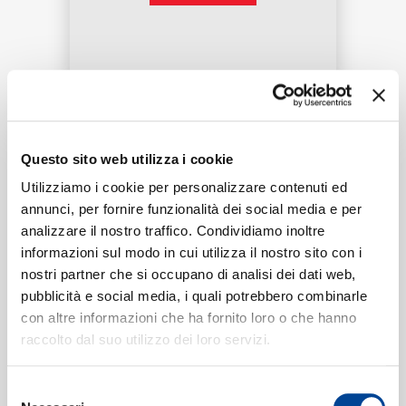
RICERCA
Tracklist:
Questo sito web utilizza i cookie
CHI SIAMO
Utilizziamo i cookie per personalizzare contenuti ed
II. Larghetto
1
03:46
annunci, per fornire funzionalità dei social media e per
Benedetti Baroque Orchestra
analizzare il nostro traffico. Condividiamo inoltre
informazioni sul modo in cui utilizza il nostro sito con i
CONTATTI
nostri partner che si occupano di analisi dei dati web,
pubblicità e social media, i quali potrebbero combinarle
Formati disponibili:
con altre informazioni che ha fornito loro o che hanno
raccolto dal suo utilizzo dei loro servizi.
NEWSLETTER
Digitale
eSingle Audio/Single Track
Selezione
IG 2