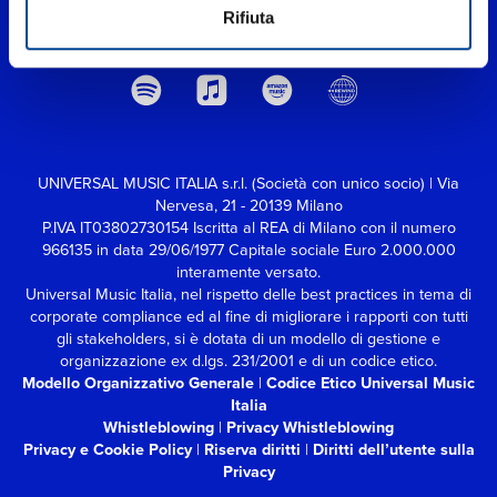
Rifiuta
UNIVERSAL MUSIC ITALIA s.r.l. (Società con unico socio) | Via
Nervesa, 21 - 20139 Milano
P.IVA IT03802730154 Iscritta al REA di Milano con il numero
966135 in data 29/06/1977
Capitale sociale Euro 2.000.000
interamente versato.
Universal Music Italia, nel rispetto delle best practices in tema di
corporate compliance ed al fine di migliorare i rapporti con tutti
gli stakeholders,
si è dotata di un modello di gestione e
organizzazione ex d.lgs. 231/2001 e di un codice etico.
Modello Organizzativo Generale
|
Codice Etico Universal Music
Italia
Whistleblowing
|
Privacy Whistleblowing
Privacy e Cookie Policy
|
Riserva diritti
|
Diritti dell’utente sulla
Privacy