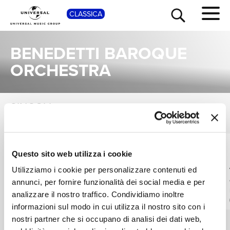
SHOP
CLASSICA
BENEDETTI BAROQUE
ORCHESTRA
SINGOLI
TOUR
NEWS
VEDI TUTTI
I singoli più rappresentativi di Benedetti Baroque Orchestra, tra successi storici e nuove uscite.
RICERCA
NICOLA BENEDETTI,
NICOLA BENEDETTI,
Questo sito web utilizza i cookie
BENEDETTI
BENEDETTI
BAROQUE
BAROQUE
Geminiani: Concerto
Vivaldi: Violin
Utilizziamo i cookie per personalizzare contenuti ed
ORCHESTRA
ORCHESTRA
Grosso in D Minor, H.
Concerto in D Major,
CHI SIAMO
annunci, per fornire funzionalità dei social media e per
143 "La Folia" (after
RV 211: III. Allegro
PART 1
IG 3
analizzare il nostro traffico. Condividiamo inoltre
Corelli Violin Sonata,
Digitale
Digitale
informazioni sul modo in cui utilizza il nostro sito con i
Op. 5 No. 12)
nostri partner che si occupano di analisi dei dati web,