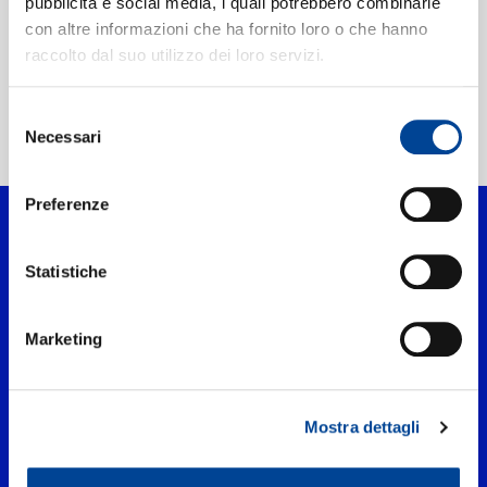
CONTATTI
pubblicità e social media, i quali potrebbero combinarle
con altre informazioni che ha fornito loro o che hanno
raccolto dal suo utilizzo dei loro servizi.
NEWSLETTER
Home Classica
>
Artisti
Selezione
Necessari
del
>
Benedetti Baroque Orchestra
consenso
Preferenze
Statistiche
Marketing
Mostra dettagli
UNIVERSAL MUSIC ITALIA s.r.l. (Società con unico socio) | Via
Nervesa, 21 - 20139 Milano