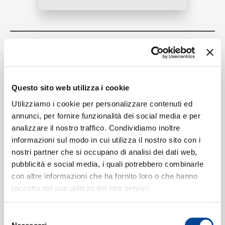
RICERCA
Tracklist:
Vladimir's Blues
1
02:10
Max Richter
Questo sito web utilizza i cookie
CHI SIAMO
Utilizziamo i cookie per personalizzare contenuti ed
annunci, per fornire funzionalità dei social media e per
analizzare il nostro traffico. Condividiamo inoltre
Formati disponibili:
informazioni sul modo in cui utilizza il nostro sito con i
CONTATTI
nostri partner che si occupano di analisi dei dati web,
pubblicità e social media, i quali potrebbero combinarle
Digitale
eSingle Video
con altre informazioni che ha fornito loro o che hanno
Data di pubblicazione:
11.02.2020
raccolto dal suo utilizzo dei loro servizi.
UPC:
00028948385638
NEWSLETTER
Selezione