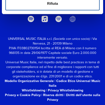
Rifiuta
UNIVERSAL MUSIC ITALIA s.r.l. (Società con unico socio) | Via
Nervesa, 21 - 20139 Milano
P.IVA IT03802730154 Iscritta al REA di Milano con il numero
966135 in data 29/06/1977
Capitale sociale Euro 2.000.000
interamente versato.
Universal Music Italia, nel rispetto delle best practices in tema di
corporate compliance ed al fine di migliorare i rapporti con tutti
gli stakeholders,
si è dotata di un modello di gestione e
organizzazione ex d.lgs. 231/2001 e di un codice etico.
Modello Organizzativo Generale
|
Codice Etico Universal Music
Italia
Whistleblowing
|
Privacy Whistleblowing
Privacy e Cookie Policy
|
Riserva diritti
|
Diritti dell’utente sulla
Privacy