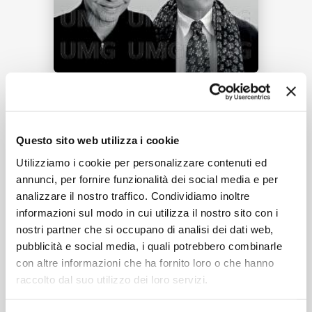
RICERCA
Tracklist:
CHI SIAMO
Questo sito web utilizza i cookie
No. 9, Der Rattenfänger
[Goethe-
1
Utilizziamo i cookie per personalizzare contenuti ed
Lieder]
annunci, per fornire funzionalità dei social media e per
02:45
Thomas Quasthoff, Münchner Philharmoniker, Christian
analizzare il nostro traffico. Condividiamo inoltre
Thielemann
informazioni sul modo in cui utilizza il nostro sito con i
CONTATTI
nostri partner che si occupano di analisi dei dati web,
pubblicità e social media, i quali potrebbero combinarle
con altre informazioni che ha fornito loro o che hanno
Formati disponibili:
raccolto dal suo utilizzo dei loro servizi.