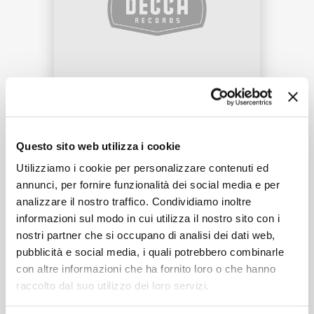
NEWS
RICERCA
CHI SIAMO
Questo sito web utilizza i cookie
Tracklist:
Utilizziamo i cookie per personalizzare contenuti ed
annunci, per fornire funzionalità dei social media e per
Yerevan
(Visualiser)
1
02:22
analizzare il nostro traffico. Condividiamo inoltre
Ludovico Einaudi, Franco Feruglio, Mauro Loguercio,
informazioni sul modo in cui utilizza il nostro sito con i
CONTATTI
Gabriele Baffero, Antonello Leofreddi, Marco Decimo,
nostri partner che si occupano di analisi dei dati web,
Djivan Gasparyan
pubblicità e social media, i quali potrebbero combinarle
con altre informazioni che ha fornito loro o che hanno
raccolto dal suo utilizzo dei loro servizi.