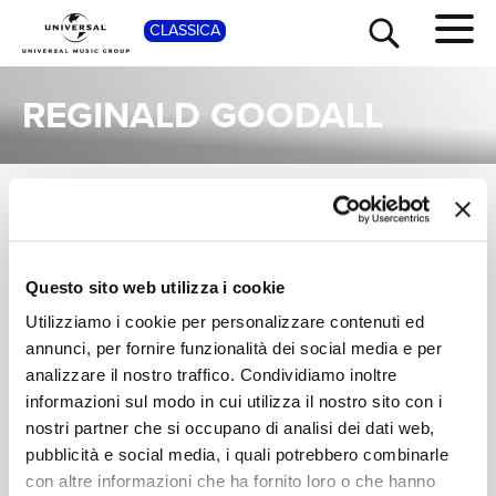
SHOP
CLASSICA
REGINALD GOODALL
ALBUM
TOUR
NEWS
Una raccolta completa degli album di Reginald Goodall, dalle prime produzioni ai successi più recenti.
REGINALD
REGINALD
Questo sito web utilizza i cookie
RICERCA
GOODALL, CHORUS
GOODALL, LINDA
Utilizziamo i cookie per personalizzare contenuti ed
OF THE WELSH
ESTHER GRAY, JOHN
Wagner: Tristan und
Wagner: Tristan und
NATIONAL OPERA,
MITCHINSON
Isolde
Isolde
annunci, per fornire funzionalità dei social media e per
CHI SIAMO
ORCHESTRA OF THE
analizzare il nostro traffico. Condividiamo inoltre
Digitale
Digitale
WELSH NATIONAL
informazioni sul modo in cui utilizza il nostro sito con i
OPERA
nostri partner che si occupano di analisi dei dati web,
CONTATTI
pubblicità e social media, i quali potrebbero combinarle
con altre informazioni che ha fornito loro o che hanno