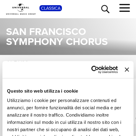
SHOP
CLASSICA
SAN FRANCISCO
SYMPHONY CHORUS
ALBUM
TOUR
NEWS
VEDI TUTTI
Una raccolta completa degli album di San Francisco Symphony Chorus, dalle prime produzioni ai successi più recenti.
RICERCA
FLEUR BARRON,
ELIZABETH
Questo sito web utilizza i cookie
AXELLE FANYO,
NORBERG-SCHULZ,
NICHOLAS PHAN
WOLFGANG
Saariaho: Adriana
Brahms: Ein
Utilizziamo i cookie per personalizzare contenuti ed
HOLZMAIR, SAN
Mater
deutsches Requiem
CHI SIAMO
annunci, per fornire funzionalità dei social media e per
FRANCISCO
DOLBY ATMOS
Digitale
analizzare il nostro traffico. Condividiamo inoltre
SYMPHONY
CD
Digitale
informazioni sul modo in cui utilizza il nostro sito con i
CHORUS
nostri partner che si occupano di analisi dei dati web,