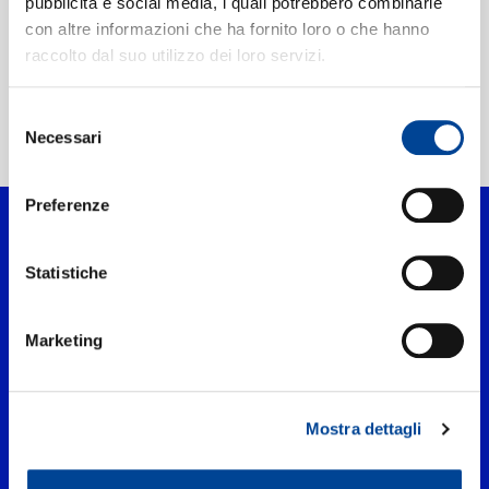
CONTATTI
pubblicità e social media, i quali potrebbero combinarle
con altre informazioni che ha fornito loro o che hanno
raccolto dal suo utilizzo dei loro servizi.
NEWSLETTER
Home Classica
>
Artisti
Selezione
Necessari
del
>
San Francisco Symphony Chorus
consenso
Preferenze
Statistiche
Marketing
Mostra dettagli
UNIVERSAL MUSIC ITALIA s.r.l. (Società con unico socio) | Via
Nervesa, 21 - 20139 Milano