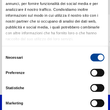
CHI SIAMO
SINGOLI
annunci, per fornire funzionalità dei social media e per
VEDI TUTTI
I singoli più rappresentativi di San Francisco Symphony, tra successi storici e nuove uscite.
analizzare il nostro traffico. Condividiamo inoltre
informazioni sul modo in cui utilizza il nostro sito con i
METALLICA, SAN
METALLICA, SAN
CONTATTI
nostri partner che si occupano di analisi dei dati web,
FRANCISCO
FRANCISCO
pubblicità e social media, i quali potrebbero combinarle
SYMPHONY
SYMPHONY
All Within My Hands
Nothing Else Matters
con altre informazioni che ha fornito loro o che hanno
LIVE AT THE CHASE CENTER, SAN FRANCISCO / 2019 / RADIO EDIT
LIVE AT THE CHASE CENTER, SAN FRANCISCO / 2019 / RADIO EDIT
raccolto dal suo utilizzo dei loro servizi.
Digitale
Digitale
NEWSLETTER
Selezione
Necessari
del
consenso
Preferenze
Home Classica
>
Artisti
>
San Francisco Symphony
Statistiche
Marketing