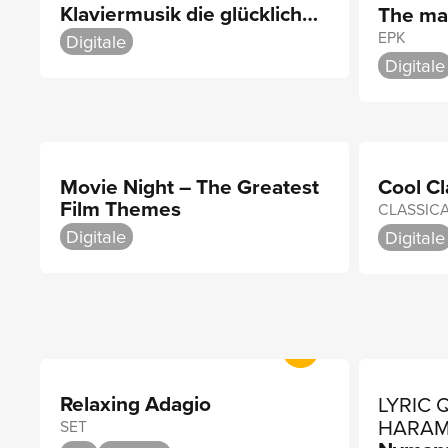
Klaviermusik die glücklich
The mak
macht
EPK
Digitale
Digitale
Movie Night – The Greatest
Cool Cl
Film Themes
CLASSIC
Digitale
Digitale
Relaxing Adagio
LYRIC 
HARAM
SET