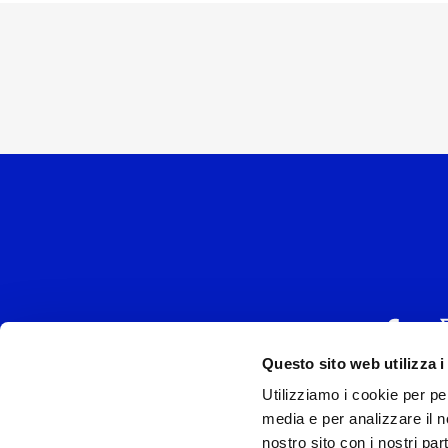
Questo sito web utilizza i
Utilizziamo i cookie per pe
UNIVERSAL MUSIC
media e per analizzare il no
P.IVA IT038027
nostro sito con i nostri par