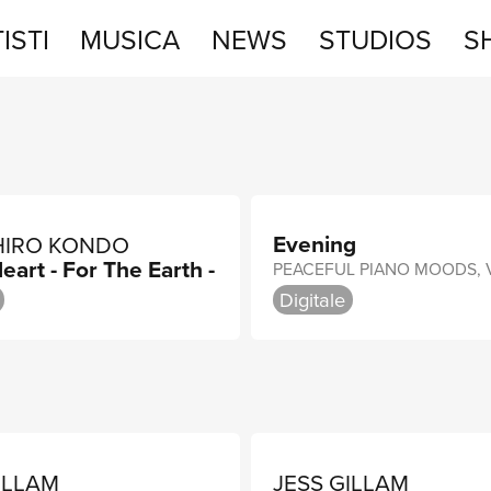
ISTI
MUSICA
NEWS
STUDIOS
S
STUDIOS
SHOP
Evening
HIRO KONDO
eart - For The Earth -
Digitale
ILLAM
JESS GILLAM