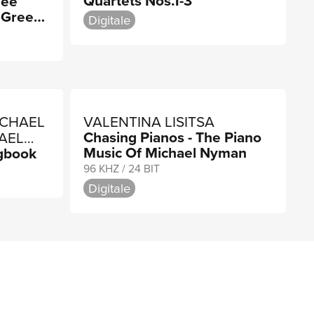
Quartets Nos.1-3
Bee
 HARLE
 Green
Digitale
an Rows
ICHAEL
VALENTINA LISITSA
Chasing Pianos - The Piano
AEL
Music Of Michael Nyman
gbook
96 KHZ / 24 BIT
Digitale