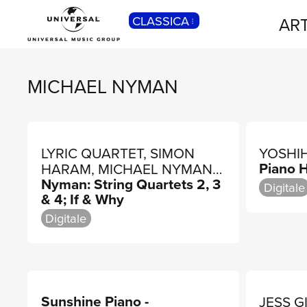
CLASSICA
ART
POP
Pop, Rock, Hip Hop, Rap, Trap, R’n’b,
Cantautori, Dance...
MICHAEL NYMAN
LYRIC QUARTET, SIMON
YOSHI
Piano H
HARAM, MICHAEL NYMAN
Nyman: String Quartets 2, 3
BAND
Digitale
& 4; If & Why
Digitale
Sunshine Piano -
JESS G