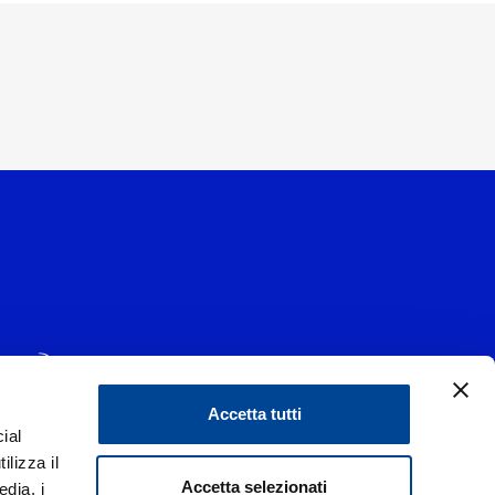
Accetta tutti
ial
1 - 20139 Milano
ilizza il
data 29/06/1977
|
Accetta selezionati
edia, i