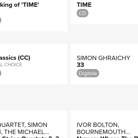
ing of 'TIME'
TIME
CD
assics (CC)
SIMON GHRAICHY
33
AL CHOICE
Digitale
QUARTET, SIMON
IVOR BOLTON,
, THE MICHAEL
BOURNEMOUTH