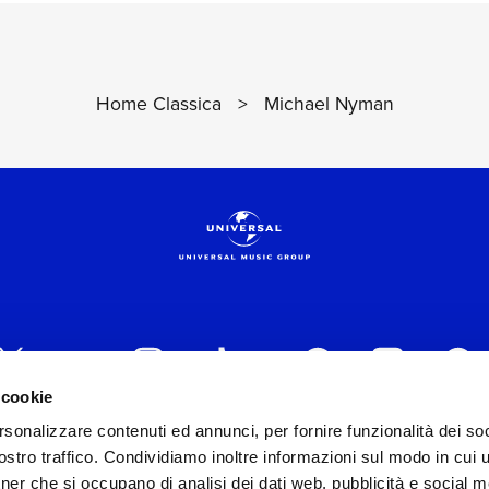
Home Classica
>
Michael Nyman
 cookie
rsonalizzare contenuti ed annunci, per fornire funzionalità dei soc
 ITALIA s.r.l. (Società con unico socio) | Via Nervesa, 2
stro traffico. Condividiamo inoltre informazioni sul modo in cui ut
30154 Iscritta al REA di Milano con il numero 966135 in 
tner che si occupano di analisi dei dati web, pubblicità e social m