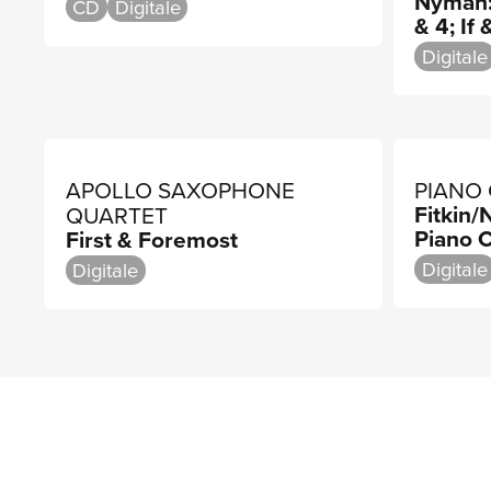
Nyman: 
NYMAN
CD
Digitale
& 4; If
Digitale
APOLLO SAXOPHONE
PIANO
Fitkin
QUARTET
Piano C
First & Foremost
Digitale
Digitale