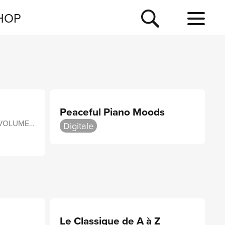
NEWSLETTER
HOP
TOUR
NEWS
Peaceful Piano Moods
PEACEFUL PIANO MOODS, VOLUME 3
Digitale
Le Classique de A à Z