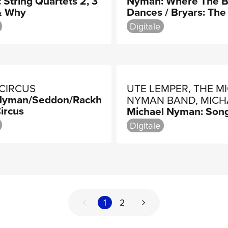
String Quartets 2, 3
Nyman: Where The 
 BAND
SINFONIETTA, JOHN
 & Why
Dances / Bryars: The
Ray / Westbrook: Be
Digitale
And Blues Shots
 CIRCUS
UTE LEMPER, THE M
/Nyman/Seddon/Rackham:
NYMAN BAND, MICH
ircus
Michael Nyman: Son
NYMAN
Digitale
1
2