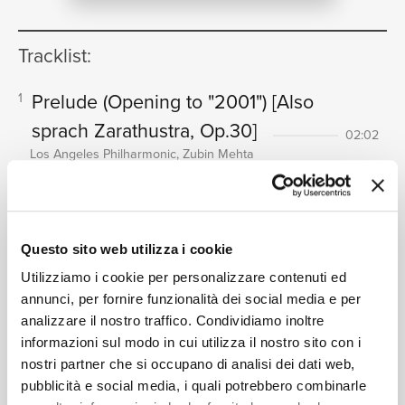
NEWS
Tracklist:
Prelude (Opening to "2001")
[Also
1
RICERCA
sprach Zarathustra, Op.30]
02:02
Los Angeles Philharmonic, Zubin Mehta
Ode To Joy ("Clockwork Orange")
2
[Symphony No.9 in D minor,
CHI SIAMO
Op.125 - "Choral"]
07:24
Questo sito web utilizza i cookie
Dame Joan Sutherland, Marilyn Horne, James King,
Utilizziamo i cookie per personalizzare contenuti ed
Martti Talvela, Wiener Staatsopernchor, Wiener
annunci, per fornire funzionalità dei social media e per
Philharmoniker, Hans Schmidt-Isserstedt
analizzare il nostro traffico. Condividiamo inoltre
Adagietto ("Death in Venice")
3
CONTATTI
informazioni sul modo in cui utilizza il nostro sito con i
[Symphony No.5 in C Sharp
nostri partner che si occupano di analisi dei dati web,
Minor]
pubblicità e social media, i quali potrebbero combinarle
09:51