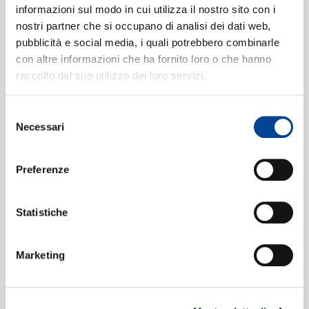
CONTATTI
James Taylor
informazioni sul modo in cui utilizza il nostro sito con i
nostri partner che si occupano di analisi dei dati web,
The Nearness Of You
7
03:52
pubblicità e social media, i quali potrebbero combinarle
James Taylor
con altre informazioni che ha fornito loro o che hanno
You’ve Got To Be Carefully Taught
8
02:26
raccolto dal suo utilizzo dei loro servizi.
NEWSLETT
James Taylor
God Bless The Child
9
Selezione
03:21
Necessari
James Taylor
del
consenso
Pennies From Heaven
10
02:52
Preferenze
James Taylor
My Heart Stood Still
11
03:27
James Taylor
Statistiche
Ol' Man River
12
02:53
James Taylor
Marketing
It's Only A Paper Moon
13
03:11
James Taylor