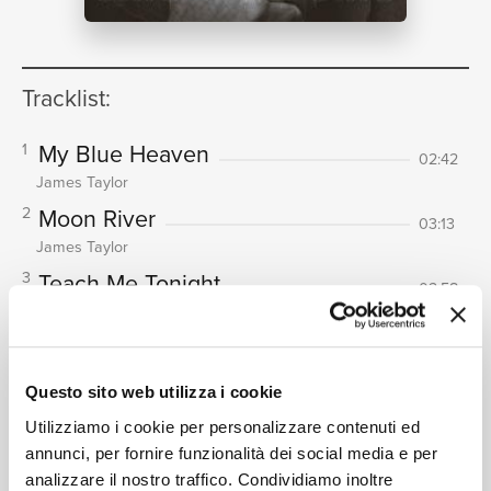
NEWS
Tracklist:
My Blue Heaven
1
02:42
James Taylor
RICERCA
Moon River
2
03:13
James Taylor
Teach Me Tonight
3
02:58
James Taylor
CHI SIAMO
As Easy As Rolling Off A Log
4
02:50
James Taylor
Questo sito web utilizza i cookie
Almost Like Being In Love
5
03:42
Utilizziamo i cookie per personalizzare contenuti ed
James Taylor
annunci, per fornire funzionalità dei social media e per
Sit Down, You’re Rockin’ The Boat
6
analizzare il nostro traffico. Condividiamo inoltre
04:11