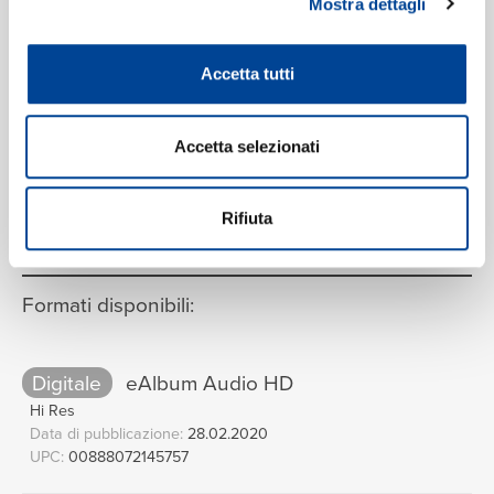
The Surrey With The Fringe On
14
Mostra dettagli
Top
03:20
James Taylor
Accetta tutti
Accetta selezionati
VEDI LA TRACKLIST COMPLETA
Rifiuta
Formati disponibili:
Digitale
eAlbum Audio HD
Hi Res
Data di pubblicazione:
28.02.2020
UPC:
00888072145757