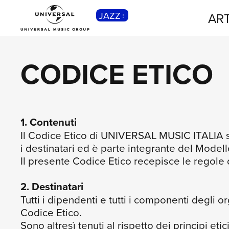
JAZZ
ART
CLASSICA
Musica Classica, Sinfonica,
Contemporanea, Moderna...
CODICE ETICO
1. Contenuti
Il Codice Etico di UNIVERSAL MUSIC ITALIA s.r.
i destinatari ed è parte integrante del Mode
Il presente Codice Etico recepisce le regole
2. Destinatari
Tutti i dipendenti e tutti i componenti degli o
Codice Etico.
Sono altresì tenuti al rispetto dei principi eti