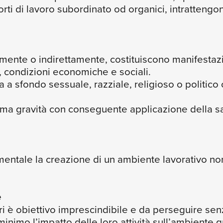
pporti di lavoro subordinato od organici, intratten
tamente o indirettamente, costituiscono manifestaz
o, condizioni economiche e sociali.
a a sfondo sessuale, razziale, religioso o politic
ima gravità con conseguente applicazione della sa
ntale la creazione di un ambiente lavorativo non 
e
tori è obiettivo imprescindibile e da perseguire s
l minimo l’impatto delle loro attività sull’ambient