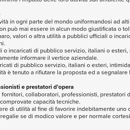
e
vità in ogni parte del mondo uniformandosi ad alti s
non può mai essere in alcun modo giustificata o tolle
alori o altra utilità a pubblici ufficiali o incarica
ni.
 o incaricati di pubblico servizio, italiani o este
vamente informare il vertice aziendale.
icati di pubblico servizio, italiani o esteri, intimid
ità è tenuto a rifiutare la proposta ed a segnalar
ssionisti e prestatori d’opera
 i fornitori, collaboratori, professionisti, prestato
 comprovate capacità tecniche.
re di utilità al fine di favorire indebitamente uno o
lie se di modico valore e per normale cortesia; 