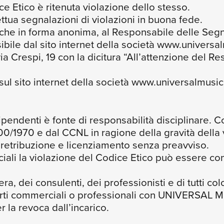
e Etico è ritenuta violazione dello stesso.
fettua segnalazioni di violazioni in buona fede.
nche in forma anonima, al Responsabile delle Seg
bile dal sito internet della società www.universalm
ia Crespi, 19 con la dicitura “All’attenzione del R
l sito internet della società www.universalmusic.it
dipendenti è fonte di responsabilità disciplina
 300/1970 e dal CCNL in ragione della gravità dell
a retribuzione e licenziamento senza preavviso.
iali la violazione del Codice Etico può essere co
ra, dei consulenti, dei professionisti e di tutti col
rti commerciali o professionali con UNIVERSAL MUS
 la revoca dall’incarico.