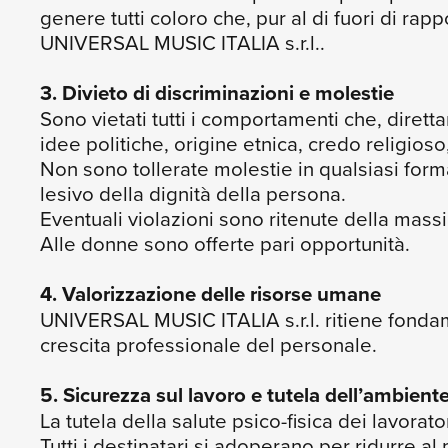
genere tutti coloro che, pur al di fuori di ra
UNIVERSAL MUSIC ITALIA s.r.l..
3. Divieto di discriminazioni e molestie
Sono vietati tutti i comportamenti che, diret
idee politiche, origine etnica, credo religios
Non sono tollerate molestie in qualsiasi form
lesivo della dignità della persona.
Eventuali violazioni sono ritenute della mass
Alle donne sono offerte pari opportunità.
4. Valorizzazione delle risorse umane
UNIVERSAL MUSIC ITALIA s.r.l. ritiene fondame
crescita professionale del personale.
5. Sicurezza sul lavoro e tutela dell’ambient
La tutela della salute psico-fisica dei lavora
Tutti i destinatari si adoperano per ridurre a