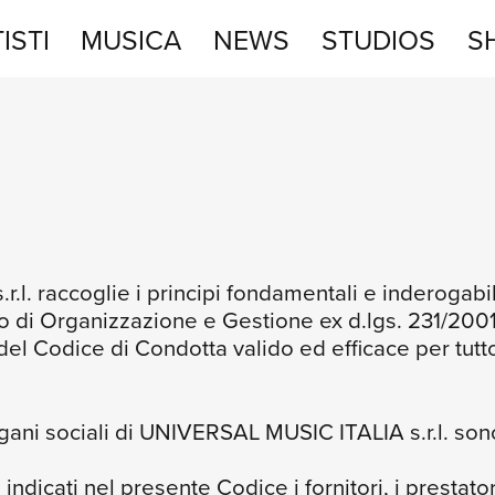
ISTI
MUSICA
NEWS
STUDIOS
S
STUDIOS
SHOP
l. raccoglie i principi fondamentali e inderogabili
llo di Organizzazione e Gestione ex d.lgs. 231/2001
 del Codice di Condotta valido ed efficace per t
rgani sociali di UNIVERSAL MUSIC ITALIA s.r.l. sono 
ci indicati nel presente Codice i fornitori, i prestato