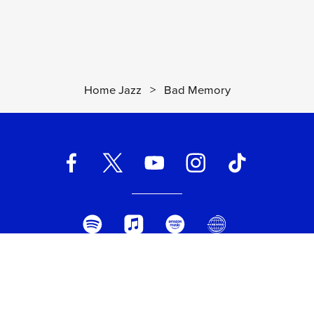
Home Jazz
>
Bad Memory
UNIVERSAL MUSIC ITALIA s.r.l. (Società con unico socio) | Via
Nervesa, 21 - 20139 Milano
P.IVA IT03802730154 Iscritta al REA di Milano con il numero