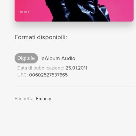
Formati disponibili:
Digitale
eAlbum Audio
Data di pubblicazione:
25.01.2011
UPC:
00602527537665
Etichetta:
Emarcy