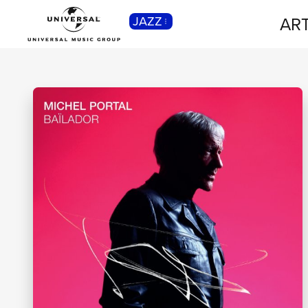
ART
JAZZ
CLASSICA
Musica Classica, Sinfonica,
Contemporanea, Moderna...