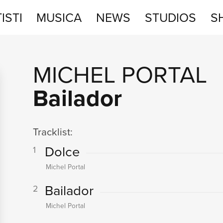
ISTI
MUSICA
NEWS
STUDIOS
S
STUDIOS
MICHEL PORTAL
SHOP
Bailador
Tracklist:
Dolce
1
Michel Portal
Bailador
2
Michel Portal