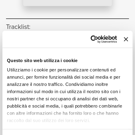
NEWS
Tracklist:
RICERCA
Bye Bye Blackbird
(Live At The
1
Stockholm Concert Hall,
Stockholm, Sweden / 1961)
CHI SIAMO
Questo sito web utilizza i cookie
17:56
John Coltrane
Utilizziamo i cookie per personalizzare contenuti ed
Traneing In
(Live At The Stockholm
annunci, per fornire funzionalità dei social media e per
2
analizzare il nostro traffico. Condividiamo inoltre
Concert Hall, Stockholm, Sweden /
informazioni sul modo in cui utilizza il nostro sito con i
CONTATTI
1961)
nostri partner che si occupano di analisi dei dati web,
18:44
John Coltrane
pubblicità e social media, i quali potrebbero combinarle
con altre informazioni che ha fornito loro o che hanno
raccolto dal suo utilizzo dei loro servizi.