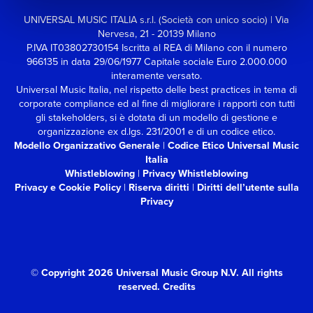
UNIVERSAL MUSIC ITALIA s.r.l. (Società con unico socio) | Via
Nervesa, 21 - 20139 Milano
P.IVA IT03802730154 Iscritta al REA di Milano con il numero
966135 in data 29/06/1977
Capitale sociale Euro 2.000.000
interamente versato.
Universal Music Italia, nel rispetto delle best practices in tema di
corporate compliance ed al fine di migliorare i rapporti con tutti
gli stakeholders,
si è dotata di un modello di gestione e
organizzazione ex d.lgs. 231/2001 e di un codice etico.
Modello Organizzativo Generale
|
Codice Etico Universal Music
Italia
Whistleblowing
|
Privacy Whistleblowing
Privacy e Cookie Policy
|
Riserva diritti
|
Diritti dell’utente sulla
Privacy
© Copyright 2026 Universal Music Group N.V.
All rights
reserved.
Credits