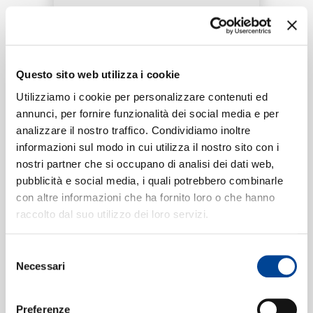
RICERCA
Tracklist:
CHI SIAMO
Questo sito web utilizza i cookie
Control Shift
(Teaser)
1
Utilizziamo i cookie per personalizzare contenuti ed
01:00
annunci, per fornire funzionalità dei social media e per
GoGo Penguin
analizzare il nostro traffico. Condividiamo inoltre
CONTATTI
informazioni sul modo in cui utilizza il nostro sito con i
nostri partner che si occupano di analisi dei dati web,
pubblicità e social media, i quali potrebbero combinarle
Formati disponibili:
con altre informazioni che ha fornito loro o che hanno
NEWSLETTER
raccolto dal suo utilizzo dei loro servizi.
Digitale
eSingle Video
Selezione
Data di pubblicazione:
11.10.2019
Necessari
UPC:
00602508272677
del
consenso
Preferenze