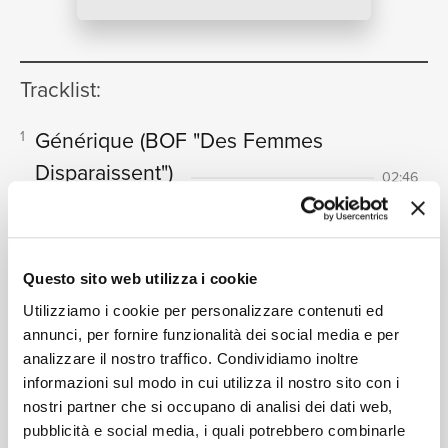
NEWS
Tracklist:
RICERCA
Générique
(BOF "Des Femmes
1
Disparaissent")
02:46
Art Blakey
Pierre Et Béatrice
(BOF "Des
2
CHI SIAMO
Femmes Disparaissent")
01:04
Questo sito web utilizza i cookie
Art Blakey
Utilizziamo i cookie per personalizzare contenuti ed
Nasol
(BOF "Des Femmes
3
annunci, per fornire funzionalità dei social media e per
Disparaissent")
00:41
analizzare il nostro traffico. Condividiamo inoltre
CONTATTI
Art Blakey
informazioni sul modo in cui utilizza il nostro sito con i
Tom
(BOF "Des Femmes
nostri partner che si occupano di analisi dei dati web,
4
pubblicità e social media, i quali potrebbero combinarle
Disparaissent")