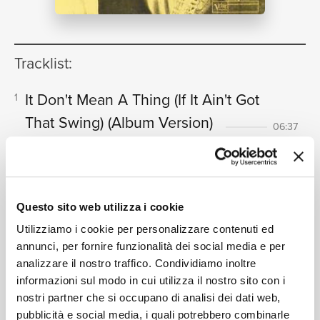
NEWS
Tracklist:
RICERCA
It Don't Mean A Thing (If It Ain't Got
1
That Swing)
(Album Version)
06:37
Dizzy Gillespie, Stan Getz
I Let A Song Go Out Of My Heart
2
06:17
Dizzy Gillespie, Stan Getz
CHI SIAMO
Exactly Like You
3
Questo sito web utilizza i cookie
04:58
Stan Getz, Dizzy Gillespie
Utilizziamo i cookie per personalizzare contenuti ed
It's The Talk Of The Town
4
annunci, per fornire funzionalità dei social media e per
06:50
analizzare il nostro traffico. Condividiamo inoltre
Dizzy Gillespie, Stan Getz
CONTATTI
informazioni sul modo in cui utilizza il nostro sito con i
Impromptu
5
07:48
nostri partner che si occupano di analisi dei dati web,
Dizzy Gillespie, Stan Getz
pubblicità e social media, i quali potrebbero combinarle