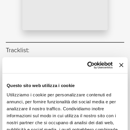
NEWS
RICERCA
Tracklist:
Foxy Trot
1
14:03
Kenny Wheeler, Michael Brecker, John Taylor, David
CHI SIAMO
Holland, Jack DeJohnette
Questo sito web utilizza i cookie
Ma Bel
2
03:49
Utilizziamo i cookie per personalizzare contenuti ed
Kenny Wheeler, Michael Brecker, John Taylor, David
Holland, Jack DeJohnette
annunci, per fornire funzionalità dei social media e per
analizzare il nostro traffico. Condividiamo inoltre
W. W.
3
CONTATTI
07:46
informazioni sul modo in cui utilizza il nostro sito con i
Kenny Wheeler, Michael Brecker, John Taylor, David
nostri partner che si occupano di analisi dei dati web,
Holland, Jack DeJohnette
pubblicità e social media, i quali potrebbero combinarle