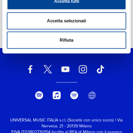
Accetta tutti
Accetta selezionati
Home Jazz
>
Double, Double You
Rifiuta
UNIVERSAL MUSIC ITALIA s.r.l. (Società con unico socio) | Via
Nervesa, 21 - 20139 Milano
P.IVA IT03802730154 Iscritta al REA di Milano con il numero