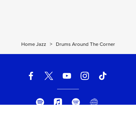
Home Jazz
>
Drums Around The Corner
UNIVERSAL MUSIC ITALIA s.r.l. (Società con unico socio) | Via
Nervesa, 21 - 20139 Milano