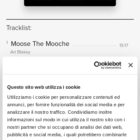
NEWS
Tracklist:
RICERCA
Moose The Mooche
1
15:17
Art Blakey
Blakey's Blues
2
11:04
Art Blakey
CHI SIAMO
Lee's Tune
3
08:24
Questo sito web utilizza i cookie
Art Blakey
Let's Take 16 Bars
Utilizziamo i cookie per personalizzare contenuti ed
4
06:09
annunci, per fornire funzionalità dei social media e per
Art Blakey
analizzare il nostro traffico. Condividiamo inoltre
Drums In The Rain
5
CONTATTI
11:09
informazioni sul modo in cui utilizza il nostro sito con i
Art Blakey
nostri partner che si occupano di analisi dei dati web,
Lover
6
pubblicità e social media, i quali potrebbero combinarle
07:20