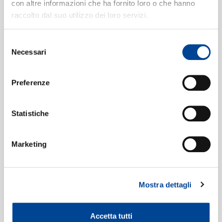
con altre informazioni che ha fornito loro o che hanno
Art Blakey
raccolto dal suo utilizzo dei loro servizi.
I've Got My Love To Keep Me
7
NEWSLETTE
Warm
07:08
Selezione
Art Blakey
Necessari
del
What Is This Thing Called Love?
8
consenso
05:43
Art Blakey
Preferenze
Statistiche
Marketing
Mostra dettagli
Accetta tutti