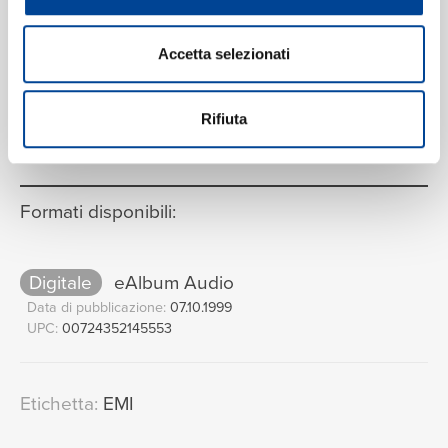
Accetta selezionati
VEDI LA TRACKLIST COMPLETA
Rifiuta
Formati disponibili:
Digitale
eAlbum Audio
Data di pubblicazione:
07.10.1999
UPC:
00724352145553
Etichetta:
EMI