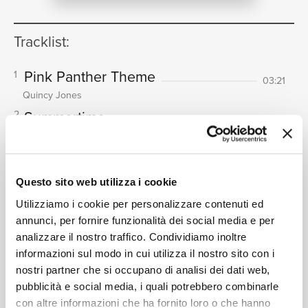
NEWS
Tracklist:
Pink Panther Theme
1
03:21
RICERCA
Quincy Jones
Summertime
2
05:00
Louis Armstrong, Ella Fitzgerald
Desafinado
3
04:11
CHI SIAMO
Stan Getz, João Gilberto
Questo sito web utilizza i cookie
In The Mood
4
03:38
Utilizziamo i cookie per personalizzare contenuti ed
Glenn Miller Orchestra
annunci, per fornire funzionalità dei social media e per
Misty
(Album Version)
5
analizzare il nostro traffico. Condividiamo inoltre
02:48
CONTATTI
informazioni sul modo in cui utilizza il nostro sito con i
Erroll Garner
nostri partner che si occupano di analisi dei dati web,
Sing, Sing, Sing
6
03:30
pubblicità e social media, i quali potrebbero combinarle
Anita O'Day, Russ Garcia and His Orchestra
con altre informazioni che ha fornito loro o che hanno