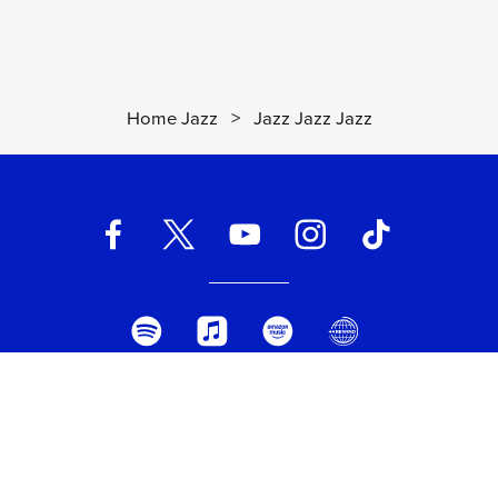
As Time Goes By
20
03:12
Billie Holiday
Moonlight Serenade
21
03:17
Glenn Miller Orchestra
Home Jazz
>
Jazz Jazz Jazz
I'm A Fool To Want You
22
04:30
Helen Merrill, Gil Evans
Medley: Sometimes I Feel Like a
23
Motherless Child / Go Down
Moses
06:40
Fabrizio Bosso Spiritual Trio
Soul Bossa Nova
24
02:44
Quincy Jones
Unforgettable
25
03:25
UNIVERSAL MUSIC ITALIA s.r.l. (Società con unico socio) | Via
Nat King Cole
Nervesa, 21 - 20139 Milano
P.IVA IT03802730154 Iscritta al REA di Milano con il numero
Love For Sale
26
05:52
966135 in data 29/06/1977
Capitale sociale Euro 2.000.000