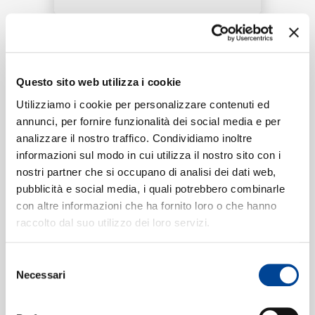
RICERCA
Tracklist:
CHI SIAMO
Questo sito web utilizza i cookie
My Man
(Pseudo Video)
1
02:58
Utilizziamo i cookie per personalizzare contenuti ed
Billie Holiday
annunci, per fornire funzionalità dei social media e per
analizzare il nostro traffico. Condividiamo inoltre
CONTATTI
informazioni sul modo in cui utilizza il nostro sito con i
nostri partner che si occupano di analisi dei dati web,
Formati disponibili:
pubblicità e social media, i quali potrebbero combinarle
con altre informazioni che ha fornito loro o che hanno
NEWSLETTER
raccolto dal suo utilizzo dei loro servizi.
Digitale
eSingle Video
Pseudo Video
Selezione
Data di pubblicazione:
07.06.2022
Necessari
del
UPC:
00602438951154
consenso