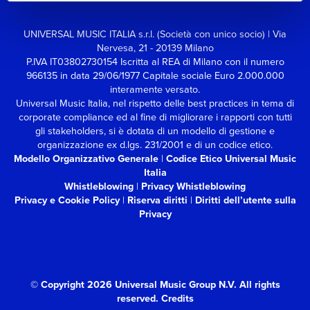
UNIVERSAL MUSIC ITALIA s.r.l. (Società con unico socio) | Via
Nervesa, 21 - 20139 Milano
P.IVA IT03802730154 Iscritta al REA di Milano con il numero
966135 in data 29/06/1977
Capitale sociale Euro 2.000.000
interamente versato.
Universal Music Italia, nel rispetto delle best practices in tema di
corporate compliance ed al fine di migliorare i rapporti con tutti
gli stakeholders,
si è dotata di un modello di gestione e
organizzazione ex d.lgs. 231/2001 e di un codice etico.
Modello Organizzativo Generale
|
Codice Etico Universal Music
Italia
Whistleblowing
|
Privacy Whistleblowing
Privacy e Cookie Policy
|
Riserva diritti
|
Diritti dell’utente sulla
Privacy
© Copyright 2026 Universal Music Group N.V.
All rights
reserved.
Credits