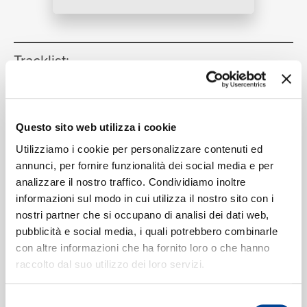
RICERCA
Tracklist:
Naima
(Take 1 / Pseudo Video)
1
04:37
John Coltrane
Questo sito web utilizza i cookie
CHI SIAMO
Utilizziamo i cookie per personalizzare contenuti ed
annunci, per fornire funzionalità dei social media e per
Formati disponibili:
analizzare il nostro traffico. Condividiamo inoltre
informazioni sul modo in cui utilizza il nostro sito con i
CONTATTI
nostri partner che si occupano di analisi dei dati web,
Digitale
eSingle Video
pubblicità e social media, i quali potrebbero combinarle
Take 1 / Pseudo Video
con altre informazioni che ha fornito loro o che hanno
Data di pubblicazione:
27.09.2019
raccolto dal suo utilizzo dei loro servizi.
UPC:
00602508192722
Selezione