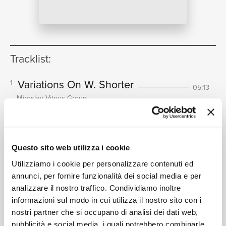
NEWS
Tracklist:
RICERCA
Variations On W. Shorter
1
05:13
Miroslav Vitous Group
Variations On Lonely Woman
2
07:27
Miroslav Vitous Group, Michel Portal
CHI SIAMO
Semina (In 3 Parts)
3
13:31
Questo sito web utilizza i cookie
Miroslav Vitous Group, Michel Portal
Utilizziamo i cookie per personalizzare contenuti ed
Surfing With Michel
4
05:48
annunci, per fornire funzionalità dei social media e per
Miroslav Vitous Group, Michel Portal
analizzare il nostro traffico. Condividiamo inoltre
CONTATTI
When Dvorák Meets Miles
informazioni sul modo in cui utilizza il nostro sito con i
5
10:57
nostri partner che si occupano di analisi dei dati web,
Miroslav Vitous Group
pubblicità e social media, i quali potrebbero combinarle