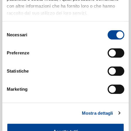
Blues Report
6
04:48
con altre informazioni che ha fornito loro o che hanno
Miroslav Vitous Group, Michel Portal
raccolto dal suo utilizzo dei loro servizi.
NEWSLETTE
Selezione
Necessari
del
consenso
Preferenze
Statistiche
Marketing
Mostra dettagli