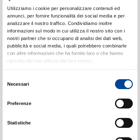
SIAMO
Alison's Uncle (AKA Bangoon)
(24
6
Utilizziamo i cookie per personalizzare contenuti ed
Bit Mastering / Rudy Van Gelder
annunci, per fornire funzionalità dei social media e per
Edition / 1999 Remaster)
analizzare il nostro traffico. Condividiamo inoltre
05:05
informazioni sul modo in cui utilizza il nostro sito con i
Julian "Cannonball" Adderley
nostri partner che si occupano di analisi dei dati web,
CONTATTI
pubblicità e social media, i quali potrebbero combinarle
con altre informazioni che ha fornito loro o che hanno
raccolto dal suo utilizzo dei loro servizi.
Selezione
NEWSLETT
Necessari
del
consenso
Preferenze
Statistiche