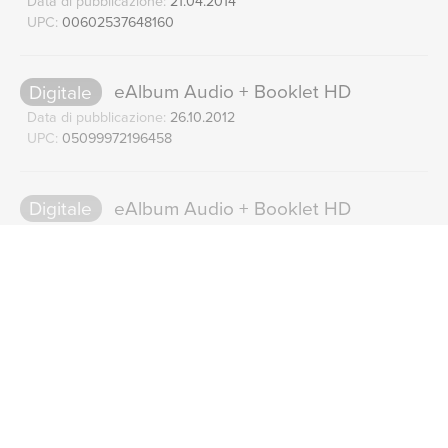
Data di pubblicazione:
21.04.2014
UPC:
00602537648160
Digitale
eAlbum Audio + Booklet HD
Data di pubblicazione:
26.10.2012
UPC:
05099972196458
Digitale
eAlbum Audio + Booklet HD
MFiT
Data di pubblicazione:
26.10.2012
UPC:
05099972196250
Digitale
eAlbum Audio
Rudy Van Gelder Edition
Data di pubblicazione:
09.03.1999
UPC:
00724349532953