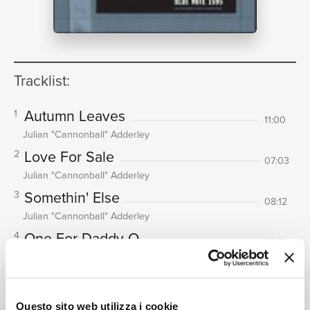
NEWS
Tracklist:
RICERCA
Autumn Leaves
1
11:00
Julian "Cannonball" Adderley
Love For Sale
2
07:03
Julian "Cannonball" Adderley
Somethin' Else
3
CHI
08:12
Julian "Cannonball" Adderley
One For Daddy-O
4
08:21
Julian "Cannonball" Adderley
Dancing In The Dark
5
04:04
Julian "Cannonball" Adderley
Questo sito web utilizza i cookie