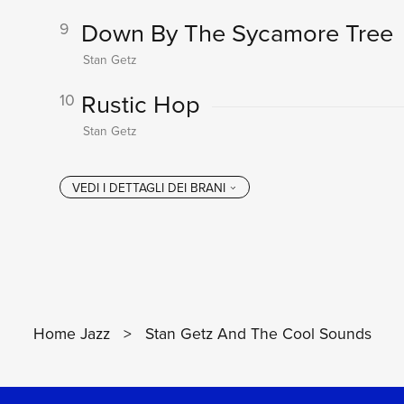
Down By The Sycamore Tree
9
Stan Getz
Rustic Hop
10
Stan Getz
Home Jazz
>
Stan Getz And The Cool Sounds