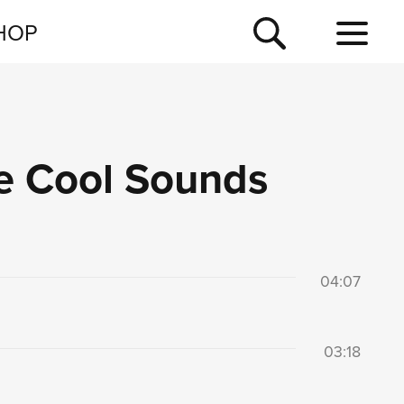
NEWSLETTER
HOP
TOUR
NEWS
e Cool Sounds
04:07
03:18