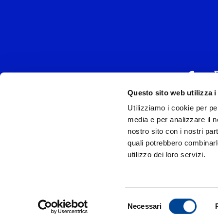
Questo sito web utilizza i
Utilizziamo i cookie per pe
UNIVERSAL MUSIC
media e per analizzare il no
P.IVA IT038027
nostro sito con i nostri par
quali potrebbero combinarl
Universal Music Italia, nel rispetto delle be
utilizzo dei loro servizi.
si è dotata di un 
Model
Privac
Selezione
Necessari
© Copyr
del