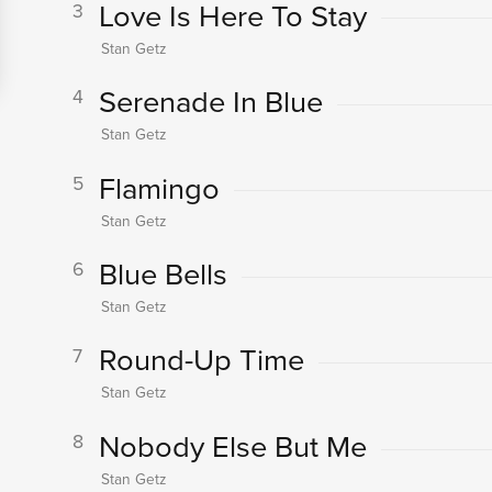
Love Is Here To Stay
3
Stan Getz
Serenade In Blue
4
Stan Getz
Flamingo
5
Stan Getz
Blue Bells
6
Stan Getz
Round-Up Time
7
Stan Getz
Nobody Else But Me
8
Stan Getz