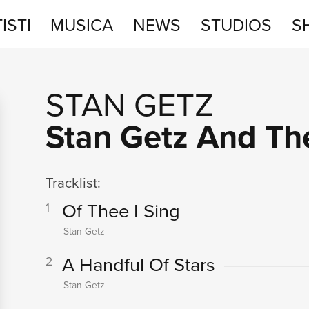
ISTI
MUSICA
NEWS
STUDIOS
S
STUDIOS
STAN GETZ
SHOP
Stan Getz And Th
Tracklist:
Of Thee I Sing
1
Stan Getz
A Handful Of Stars
2
Stan Getz