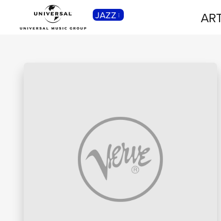
JAZZ
ART
CLASSICA
Musica Classica, Sinfonica,
Contemporanea, Moderna...