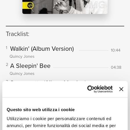
NEWS
Tracklist:
RICERCA
Walkin'
(Album Version)
1
10:44
Quincy Jones
A Sleepin' Bee
2
04:38
CHI
Quincy Jones
Sermonette
(Album Version)
3
05:55
Quincy Jones
Stockholm Sweetnin'
4
05:39
Quincy Jones
Questo sito web utilizza i cookie
SIAMO
Evening In Paris
(Album Version)
5
04:06
Utilizziamo i cookie per personalizzare contenuti ed
Quincy Jones
annunci, per fornire funzionalità dei social media e per