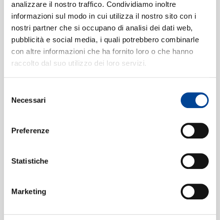
Boo's Bloos
6
analizzare il nostro traffico. Condividiamo inoltre
05:12
informazioni sul modo in cui utilizza il nostro sito con i
Quincy Jones
nostri partner che si occupano di analisi dei dati web,
Quintessence
CONTATTI
7
04:19
pubblicità e social media, i quali potrebbero combinarle
Quincy Jones And His Orchestra
con altre informazioni che ha fornito loro o che hanno
Robot Portrait
8
raccolto dal suo utilizzo dei loro servizi.
05:24
Quincy Jones And His Orchestra
Little Karen
Selezione
9
03:45
NEWSLETT
Necessari
del
Quincy Jones And His Orchestra
consenso
Straight, No Chaser
10
02:22
Preferenze
Quincy Jones And His Orchestra
For Lena And Lennie
11
04:14
Statistiche
Quincy Jones And His Orchestra
Hard Sock Dance
12
03:18
Marketing
Quincy Jones And His Orchestra
Invitation
13
03:33