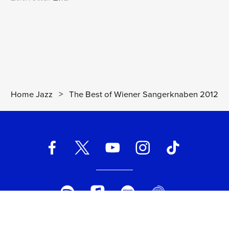
Wiener Sängerknaben
Hana
19
02:07
Wiener Sängerknaben
Furusato
20
02:08
Wiener Sängerknaben
Home Jazz
>
The Best of Wiener Sangerknaben 2012