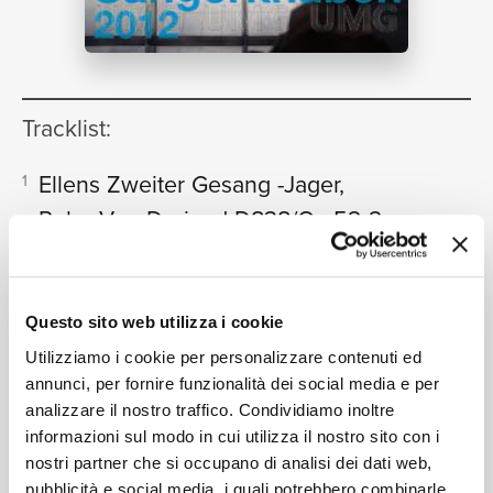
NEWS
Tracklist:
RICERCA
Ellens Zweiter Gesang -Jager,
1
Ruhe Von Derjagd D838/Op.52-2
02:54
Wiener Sängerknaben
Kaiserwalzer
2
CHI SIAMO
06:11
Wiener Sängerknaben
Questo sito web utilizza i cookie
An Der Schonen, Blauen Donau
3
05:24
Utilizziamo i cookie per personalizzare contenuti ed
Wiener Sängerknaben
annunci, per fornire funzionalità dei social media e per
Tritsch-Tratsch-Polka
4
analizzare il nostro traffico. Condividiamo inoltre
02:50
CONTATTI
informazioni sul modo in cui utilizza il nostro sito con i
Wiener Sängerknaben
nostri partner che si occupano di analisi dei dati web,
Heidenroslein
5
02:15
pubblicità e social media, i quali potrebbero combinarle