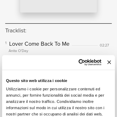
NEWS
Tracklist:
RICERCA
Lover Come Back To Me
1
02:27
Anita O'Day
Lullaby Of The Leaves
2
03:08
Anita O'Day
CHI SIAMO
Rock 'N Roll Blues
3
03:17
Questo sito web utilizza i cookie
Anita O'Day
Love For Sale
(1952 Version)
4
Utilizziamo i cookie per personalizzare contenuti ed
03:34
annunci, per fornire funzionalità dei social media e per
Anita O'Day
analizzare il nostro traffico. Condividiamo inoltre
The No Soap, No Hope, No Mouse,
5
CONTATTI
informazioni sul modo in cui utilizza il nostro sito con i
No House Blues
nostri partner che si occupano di analisi dei dati web,
02:32