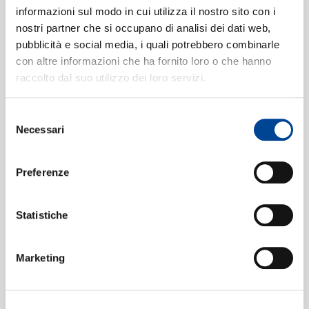
CONTATTI
Version)
informazioni sul modo in cui utilizza il nostro sito con i
02:40
nostri partner che si occupano di analisi dei dati web,
Roy Eldridge
pubblicità e social media, i quali potrebbero combinarle
I Remember Harlem
6
03:25
con altre informazioni che ha fornito loro o che hanno
Roy Eldridge
raccolto dal suo utilizzo dei loro servizi.
NEWSLETT
Easter Parade
7
02:50
Roy Eldridge
Selezione
Necessari
I See Everybody's Baby
8
del
02:50
consenso
Roy Eldridge
Roy's Riff
9
Preferenze
03:08
Roy Eldridge
Wrap Your Troubles In Dreams
10
Statistiche
03:17
Roy Eldridge
Rockin' Chair
11
Marketing
03:11
Roy Eldridge
Little Jazz
12
02:35