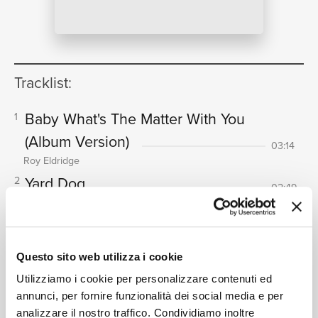
NEWS
Tracklist:
Baby What's The Matter With You
1
RICERCA
(Album Version)
03:14
Roy Eldridge
Yard Dog
2
02:49
Roy Eldridge
CHI SIAMO
Sweet Lorraine
3
02:44
Roy Eldridge
Questo sito web utilizza i cookie
Jumbo The Elephant
4
02:42
Utilizziamo i cookie per personalizzare contenuti ed
Roy Eldridge
annunci, per fornire funzionalità dei social media e per
Basin Street Blues
(Album
5
analizzare il nostro traffico. Condividiamo inoltre