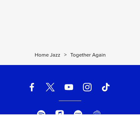
- (Alt. Tk5))
04:37
Tony Bennett, Bill Evans
You Don't Know What Love Is
17
(Album Version - (Alt. Tk16))
03:32
Tony Bennett, Bill Evans
Home Jazz
>
Together Again
The Bad And The Beautiful
(Album
18
Version - (Alt. Tk2))
02:15
Tony Bennett, Bill Evans