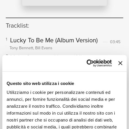
NEWS
Tracklist:
RICERCA
Lucky To Be Me
(Album Version)
1
03:45
Tony Bennett, Bill Evans
Make Someone Happy
(Album
2
Version)
03:53
Tony Bennett, Bill Evans
CHI SIAMO
A Child Is Born
(Album Version)
3
Questo sito web utilizza i cookie
03:17
Tony Bennett, Bill Evans
Utilizziamo i cookie per personalizzare contenuti ed
The Two Lonely People
(Album
4
annunci, per fornire funzionalità dei social media e per
analizzare il nostro traffico. Condividiamo inoltre
Version)
CONTATTI
04:28
informazioni sul modo in cui utilizza il nostro sito con i
Tony Bennett, Bill Evans
nostri partner che si occupano di analisi dei dati web,
You Must Believe In Spring
(Album
5
pubblicità e social media, i quali potrebbero combinarle