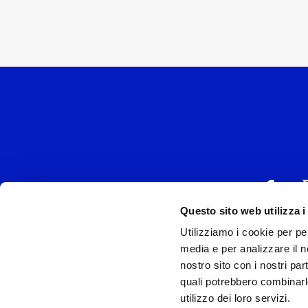
Questo sito web utilizza i
Utilizziamo i cookie per pe
UNIVERSAL MUSIC
media e per analizzare il no
P.IVA IT038027
nostro sito con i nostri par
quali potrebbero combinarl
Universal Music Italia, nel rispetto delle be
utilizzo dei loro servizi.
si è dotata di un 