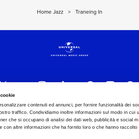
Home Jazz
>
Traneing In
VEDI I DETTAGL
 cookie
rsonalizzare contenuti ed annunci, per fornire funzionalità dei soc
 ITALIA s.r.l. (Società con unico socio) | Via Nervesa, 2
stro traffico. Condividiamo inoltre informazioni sul modo in cui ut
30154 Iscritta al REA di Milano con il numero 966135 in 
tner che si occupano di analisi dei dati web, pubblicità e social m
Capitale sociale Euro 2.000.000 interamente versato.
e con altre informazioni che ha fornito loro o che hanno raccolto
st practices in tema di corporate compliance ed al fine di mig
modello di gestione e organizzazione ex d.lgs. 231/2001 e 